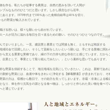
物を作る。私たちが従事する農業は、自然の恵みを頂いて人間が
ンプルなもののひとつだと思います。しかし残念ながら近年、
ります。1970年代まで100％あった食糧自給率は40％を切り、
ンもの野菜が輸入されています。
掲げる想いは、様々な願いから紡がれています。
人一人が活力に溢れる毎日を日々送るための願い。そのひとつひとつなのです。
んでまいりました。一見、建設業と農業とでは関連も無く、ともすれば相反する
地域社会で活躍したい。そうして貢献をしたいという願いは、手にする業種に関わ
から支える重要な業種であり、縁の下の力持ち的な存在だと感じています。だから
、企業として、事業として取り組んでみたい。」という素朴な思いでもあります。
鮮な野菜を供給することで、地元地域を元気にしていきたい。これは、新鮮であれ
の新鮮な野菜には、血液や体をきれいに浄化する【解毒酵素】が含まれており、そ
野菜の力は、収穫から数日で、その効力を失ってしまいます。冷蔵・冷凍による輸
となり、体を作り元気をの源となる食べ物は、しっかりと作られた良い物を食べて
へと通じています。