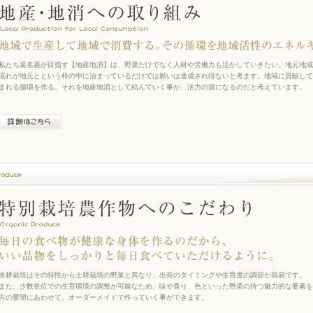
私たち葉名菱が目指す【地産地消】は、野菜だけでなく人材や労働力も活かしていきたい。地元地域
流れが地元とという枠の中に治まっているだけでは願いは達成され得ないと考ます。地域に貢献して
まれる循環を作る。それを地産地消として結んでいく事が、活力の源になるのだと考えています。
水耕栽培はその特性から土耕栽培の野菜と異なり、出荷のタイミングや生育度の調節が容易です。
また、少数単位での生育環境の調整が可能なため、味や香り、色といった野菜の持つ魅力的な要素を
方の要望にあわせて、オーダーメイドで作っていく事ができます。