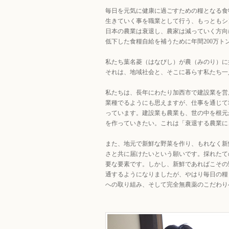
毎日を元気に健康に過ごすための糧となる食
生きていく事を職業として行う、もっともシ
日本の農業は衰退し、農家は減っていく方向にあ
低下した食糧自給を補うために年間200万ト
私たち葉名菱（はなびし）が農（みのり）に
それは、地域社会と、そこに暮らす私たち一
私たちは、長年にわたり加西市で建設業を営
業種でるようにも思えますが、仕事を通じて
っています。建設業も農業も、世の中を根元
を作っていきたい。これは「衰退する農業に
また、地元で新鮮な野菜を作り、もれなく新
さと共に届けたいという願いです。採れたて
要な要素です。しかし、新鮮であればこその
通するようになりましたが、やはり毎日の糧
への取り組み、そして完全無農薬のこだわり